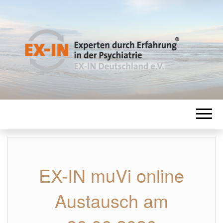
EX-IN
Experten durch Erfahrung in der
Psychiatrie
DEUTSCHLAN
EX-IN muVi online
Austausch am