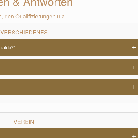
en & Antworten
, den Qualifizierungen u.a.
VERSCHIEDENES
iatrie?“
VEREIN