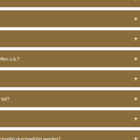
ffen u.ä.?
teil?
chzeitig durchgeführt werden?