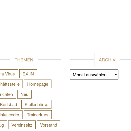
THEMEN
ARCHIV
Archiv
na-Virus
EX-IN
äftsstelle
Homepage
richten
Neu
Karlsbad
Stellenbörse
inkalender
Trainerkurs
ug
Vereinssitz
Vorstand