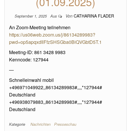
(01.09.2025)
Von
CATHARINA FLADER
September 1, 2025
Aus
An Zoom-Meeting teilnehmen
https://us06web.zoom.us/j/86134289983?
pwd=op5apqxdIlFfzSHSGba0BiQVGbtD5T.1
Meeting-ID: 861 3428 9983
Kenncode: 127944
—
Schnelleinwahl mobil
+496971049922,,86134289983#,,,,*127944#
Deutschland
+496938079883,,86134289983#,,,,*127944#
Deutschland
Kategorie
Nachrichten
Presseschau