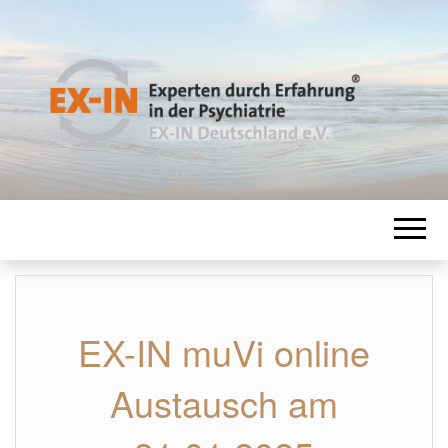
EX-IN
Experten durch Erfahrung in der
Psychiatrie
DEUTSCHLAN
EX-IN muVi online
Austausch am